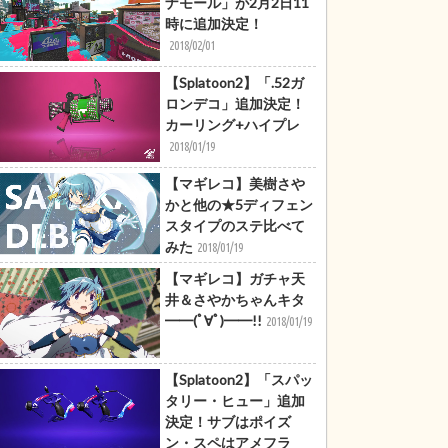
ナモール」が2月2日11
時に追加決定！
2018/02/01
【Splatoon2】「.52ガ
ロンデコ」追加決定！
カーリング+ハイプレ
2018/01/19
【マギレコ】美樹さや
かと他の★5ディフェン
スタイプのステ比べて
みた
2018/01/19
【マギレコ】ガチャ天
井＆さやかちゃんキタ
━━(ﾟ∀ﾟ)━━!!
2018/01/19
【Splatoon2】「スパッ
タリー・ヒュー」追加
決定！サブはポイズ
ン・スペはアメフラ