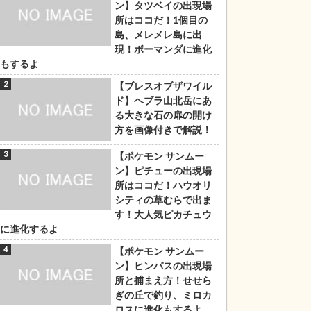
ン】タツベイの出現場
所はココだ！1個目の
島、メレメレ島に出
現！ボーマンダに進化
もするよ
【ブレスオブザワイル
ド】ヘブラ山北岳にあ
る大きな石の扉の開け
方を画像付きで解説！
【ポケモン サンムー
ン】ピチューの出現場
所はココだ！ハウオリ
シティの草むらで出ま
す！大人気ピカチュウ
に進化するよ
【ポケモン サンムー
ン】ヒンバスの出現場
所と捕まえ方！せせら
ぎの丘で釣り、ミロカ
ロスに進化もするよ