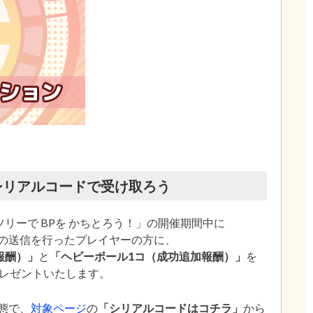
シリアルコードで受け取ろう
リーで BPを かちとろう！」の開催期間中に
録の送信を行ったプレイヤーの方に、
報酬）」
と
「ヘビーボール1コ（成功追加報酬）」
を
レゼントいたします。
態で、
対象ページ
の
「シリアルコードはコチラ」
から