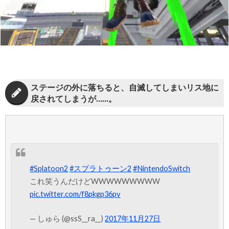
ステージの外に落ちると、自滅してしまいリス地に
戻されてしまうが……。
#Splatoon2
#スプラトゥーン2
#NintendoSwitch
これ笑うんだけどWWWWWWWWW
pic.twitter.com/f8pkgp36pv
— しゅら (@ssS__ra__)
2017年11月27日