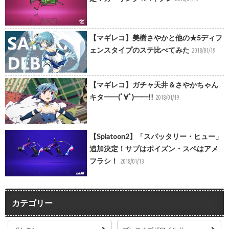
【マギレコ】美樹さやかと他の★5ディフ
ェンスタイプのステ比べてみた
2018/01/19
【マギレコ】ガチャ天井＆さやかちゃん
キタ━━(ﾟ∀ﾟ)━━!!
2018/01/19
【Splatoon2】「スパッタリー・ヒュー」
追加決定！サブはポイズン・スペはアメ
フラシ！
2018/01/13
カテゴリー