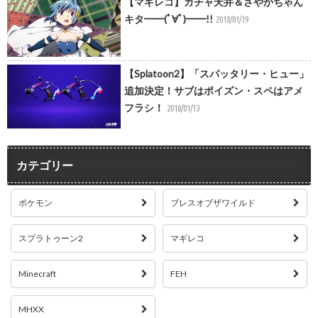
【マギレコ】ガチャ天井＆さやかちゃん
キタ━━(ﾟ∀ﾟ)━━!!
2018/01/19
【Splatoon2】「スパッタリー・ヒュー」
追加決定！サブはポイズン・スペはアメ
フラシ！
2018/01/13
カテゴリー
ポケモン
ブレスオブザワイルド
スプラトゥーン2
マギレコ
Minecraft
FEH
MHXX