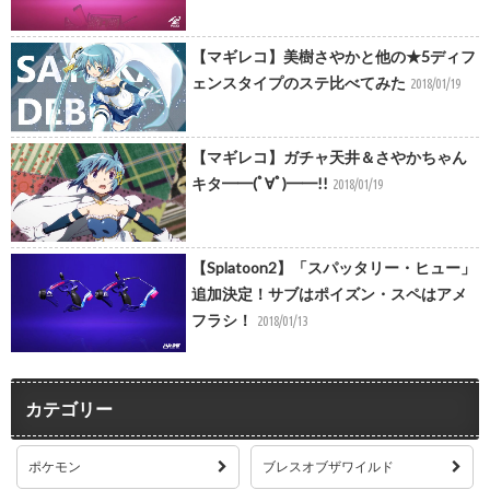
【マギレコ】美樹さやかと他の★5ディフ
ェンスタイプのステ比べてみた
2018/01/19
【マギレコ】ガチャ天井＆さやかちゃん
キタ━━(ﾟ∀ﾟ)━━!!
2018/01/19
【Splatoon2】「スパッタリー・ヒュー」
追加決定！サブはポイズン・スペはアメ
フラシ！
2018/01/13
カテゴリー
ポケモン
ブレスオブザワイルド