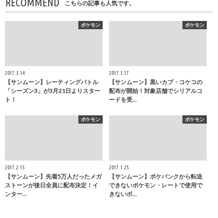
RECOMMEND
こちらの記事も人気です。
ポケモン
ポケモン
2017.3.14
2017.3.17
【サンムーン】レーティングバトル
【サンムーン】黒いカプ・コケコの
「シーズン3」が3月21日よりスター
配布が開始！対象店舗でシリアルコ
ト！
ードを受…
ポケモン
ポケモン
2017.2.15
2017.1.25
【サンムーン】先着5万人だったメガ
【サンムーン】ポケバンクから転送
ストーンが後日全員に配布決定！イ
できないポケモン・レートで使用で
ンター…
きないポ…