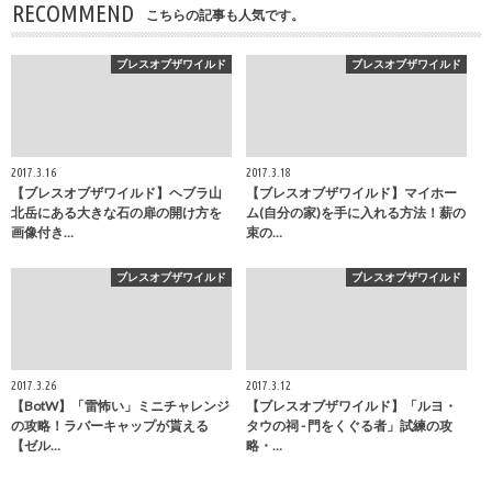
RECOMMEND
こちらの記事も人気です。
ブレスオブザワイルド
ブレスオブザワイルド
2017.3.16
2017.3.18
【ブレスオブザワイルド】ヘブラ山
【ブレスオブザワイルド】マイホー
北岳にある大きな石の扉の開け方を
ム(自分の家)を手に入れる方法！薪の
画像付き…
束の…
ブレスオブザワイルド
ブレスオブザワイルド
2017.3.26
2017.3.12
【BotW】「雷怖い」ミニチャレンジ
【ブレスオブザワイルド】「ルヨ・
の攻略！ラバーキャップが貰える
タウの祠 - 門をくぐる者」試練の攻
【ゼル…
略・…