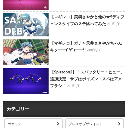
【マギレコ】美樹さやかと他の★5ディフ
ェンスタイプのステ比べてみた
2018/01/19
【マギレコ】ガチャ天井＆さやかちゃん
キタ━━(ﾟ∀ﾟ)━━!!
2018/01/19
【Splatoon2】「スパッタリー・ヒュー」
追加決定！サブはポイズン・スペはアメ
フラシ！
2018/01/13
カテゴリー
ポケモン
ブレスオブザワイルド