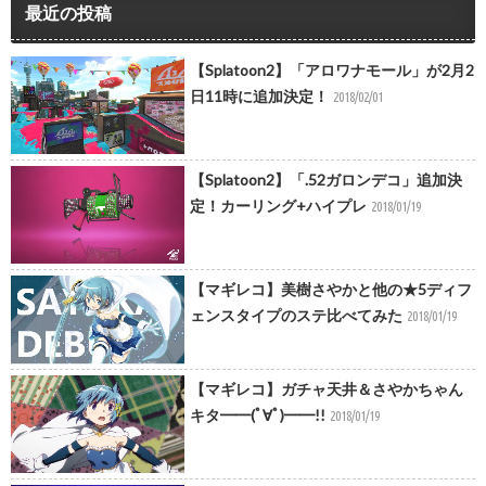
最近の投稿
【Splatoon2】「アロワナモール」が2月2
日11時に追加決定！
2018/02/01
【Splatoon2】「.52ガロンデコ」追加決
定！カーリング+ハイプレ
2018/01/19
【マギレコ】美樹さやかと他の★5ディフ
ェンスタイプのステ比べてみた
2018/01/19
【マギレコ】ガチャ天井＆さやかちゃん
キタ━━(ﾟ∀ﾟ)━━!!
2018/01/19