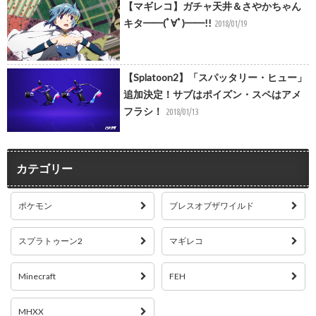
【マギレコ】ガチャ天井＆さやかちゃん
キタ━━(ﾟ∀ﾟ)━━!!
2018/01/19
【Splatoon2】「スパッタリー・ヒュー」
追加決定！サブはポイズン・スペはアメ
フラシ！
2018/01/13
カテゴリー
ポケモン
ブレスオブザワイルド
スプラトゥーン2
マギレコ
Minecraft
FEH
MHXX